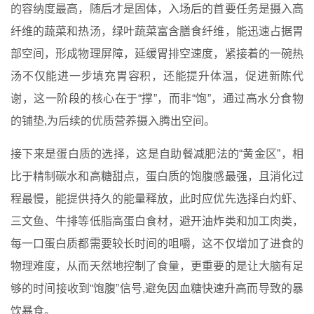
的容纳度最高，随后才是固体，入场后的首要任务是摄入高
纤维的蔬菜和热汤，绿叶蔬菜富含膳食纤维，能迅速占据胃
部空间，形成物理屏障，延缓胃排空速度，紧接着的一碗热
汤不仅能进一步填充胃容积，还能提升体温，促进新陈代
谢，这一阶段的核心在于“撑”，而非“饱”，通过高水分食物
的铺垫,为后续的优质营养摄入腾出空间。
接下来是蛋白质的选择，这是自助餐减肥法的“黄金区”，相
比于精制碳水和高糖甜点，蛋白质的饱腹感最强，且消化过
程最慢，能提供持久的能量释放，此时应优先选择白灼虾、
三文鱼、牛排等低脂高蛋白食材，避开油炸类和加工肉类，
每一口蛋白质都需要较长时间的咀嚼，这不仅增加了进食的
物理难度，从而天然地控制了食量，更重要的是让大脑有足
够的时间接收到“饱腹”信号,避免因血糖快速升高而导致的暴
饮暴食。