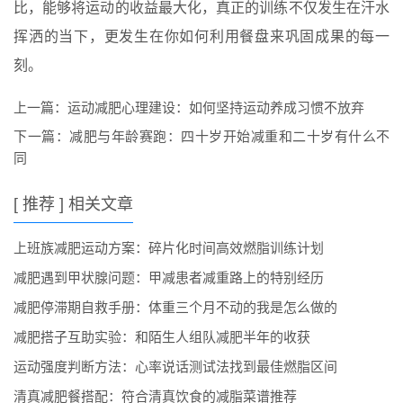
比，能够将运动的收益最大化，真正的训练不仅发生在汗水
挥洒的当下，更发生在你如何利用餐盘来巩固成果的每一
刻。
上一篇：
运动减肥心理建设：如何坚持运动养成习惯不放弃
下一篇：
减肥与年龄赛跑：四十岁开始减重和二十岁有什么不
同
[ 推荐 ] 相关文章
上班族减肥运动方案：碎片化时间高效燃脂训练计划
减肥遇到甲状腺问题：甲减患者减重路上的特别经历
减肥停滞期自救手册：体重三个月不动的我是怎么做的
减肥搭子互助实验：和陌生人组队减肥半年的收获
运动强度判断方法：心率说话测试法找到最佳燃脂区间
清真减肥餐搭配：符合清真饮食的减脂菜谱推荐