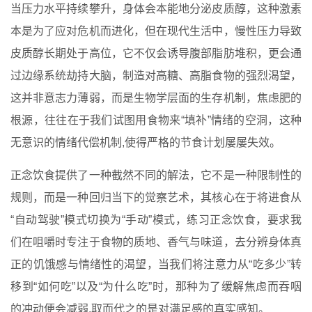
当压力水平持续攀升，身体会本能地分泌皮质醇，这种激素
本是为了应对危机而进化，但在现代生活中，慢性压力导致
皮质醇长期处于高位，它不仅会诱导腹部脂肪堆积，更会通
过边缘系统劫持大脑，制造对高糖、高脂食物的强烈渴望，
这并非意志力薄弱，而是生物学层面的生存机制，焦虑肥的
根源，往往在于我们试图用食物来“填补”情绪的空洞，这种
无意识的情绪代偿机制,使得严格的节食计划屡屡失效。
正念饮食提供了一种截然不同的解法，它不是一种限制性的
规则，而是一种回归当下的觉察艺术，其核心在于将进食从
“自动驾驶”模式切换为“手动”模式，练习正念饮食，要求我
们在咀嚼时专注于食物的质地、香气与味道，去分辨身体真
正的饥饿感与情绪性的渴望，当我们将注意力从“吃多少”转
移到“如何吃”以及“为什么吃”时，那种为了缓解焦虑而吞咽
的冲动便会减弱,取而代之的是对满足感的真实感知。