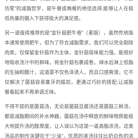
仿荤”的减脂哲学，是午餐或晚餐的绝佳选择,能够让人在极
低热量的摄入下获得极大的满足感。
另一道值得推荐的是“金针菇肥牛卷”（素版），虽然传统版
本通常使用肥牛，但为了符合减脂需求，我们可以完全剔除
肉类，仅保留金针菇作为主体，金针菇吸味能力强，能很好
地吸收汤汁中的鲜味，将金针菇包裹成卷，焯水后淋上低脂
的生抽和醋汁，这道菜不仅色泽诱人，而且口感爽滑，它不
仅解决了菌菇容易塞牙的尴尬，更通过巧妙的搭配,让减脂
餐看起来不再单调乏味。
不得不提的是菌菇汤，无论是菌菇豆腐汤还是菌菇三鲜汤，
都是减脂期间的补水神器，菌菇在汤中释放的鲜味物质能极
大地提升汤的醇厚度，让人误以为这是一道高脂浓汤，这类
汤品的制作关键在于“少油”，优质的清汤往往比奶白色的浓