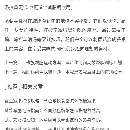
汤热量更低,也更适合减脂期饮用。
菌菇类食材在减脂食谱中的地位不容小觑，它们以低卡、高
纤、味美的特性，打破了减脂餐难吃的魔咒，通过掌握干
煸、凉拌与清汤等烹饪技巧，我们完全可以将菌菇变成餐桌
上的常客，在享受美味的同时,稳步迈向理想的身材。
上一篇：
上班族减肥运动方案：碎片化时间高效燃脂训练计划
下一篇：
减肥遇到甲状腺问题：甲减患者减重路上的特别经历
[ 推荐 ] 相关文章
食堂减肥打饭攻略：单位学校食堂怎么吃能减肥
蔬菜减肥吃法指南：不同颜色蔬菜怎么搭配营养高
刘畊宏女孩须知：本草纲目龙拳跟练前的热身与防护
减肥运动强度判断：心率说话测试法找到最佳燃脂区间