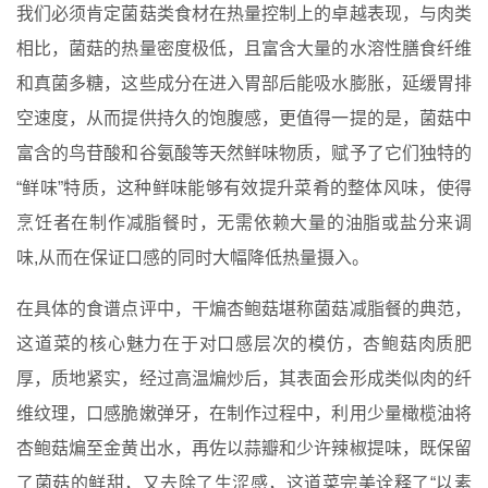
我们必须肯定菌菇类食材在热量控制上的卓越表现，与肉类
相比，菌菇的热量密度极低，且富含大量的水溶性膳食纤维
和真菌多糖，这些成分在进入胃部后能吸水膨胀，延缓胃排
空速度，从而提供持久的饱腹感，更值得一提的是，菌菇中
富含的鸟苷酸和谷氨酸等天然鲜味物质，赋予了它们独特的
“鲜味”特质，这种鲜味能够有效提升菜肴的整体风味，使得
烹饪者在制作减脂餐时，无需依赖大量的油脂或盐分来调
味,从而在保证口感的同时大幅降低热量摄入。
在具体的食谱点评中，干煸杏鲍菇堪称菌菇减脂餐的典范，
这道菜的核心魅力在于对口感层次的模仿，杏鲍菇肉质肥
厚，质地紧实，经过高温煸炒后，其表面会形成类似肉的纤
维纹理，口感脆嫩弹牙，在制作过程中，利用少量橄榄油将
杏鲍菇煸至金黄出水，再佐以蒜瓣和少许辣椒提味，既保留
了菌菇的鲜甜，又去除了生涩感，这道菜完美诠释了“以素