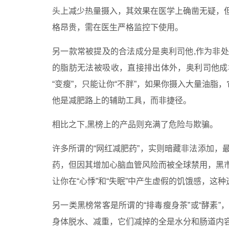
头上减少热量摄入，其效果在医学上确凿无疑，
格昂贵，需在医生严格监控下使用。
另一款常被提及的合法成分是奥利司他,作为非
的脂肪无法被吸收，直接排出体外，奥利司他成
“变瘦”，只能让你“不胖”，如果你摄入大量油脂
他是减肥路上的辅助工具，而非捷径。
相比之下,黑榜上的产品则充满了危险与欺骗。
许多所谓的“网红减肥药”，实则暗藏非法添加，
药，但因其增加心脑血管风险而被全球禁用，黑
让你在“心悸”和“失眠”中产生虚假的饥饿感，这
另一类黑榜常客是所谓的“排毒瘦身茶”或“酵素
身体脱水、减重，它们减掉的全是水分和肠道内