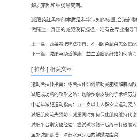
解质紊乱和结肠黑变病。
减肥药红黑榜的本质是科学认知的较量,合法药
做赌注，真正的减肥没有捷径，唯有在专业指导
上一篇：
蔬菜减肥吃法指南：不同颜色蔬菜怎么搭配
下一篇：
减肥与肠道健康：益生菌膳食纤维如何助力
[ 推荐 ] 相关文章
运动后拉伸指南：练后拉伸如何帮助减肥缓解肌肉酸
减肥成功后的整形之路：切除多余皮肤的手术经历分
中老年减肥运动指南：五十岁以上人群安全运动要点
减肥肌肉流失预防：减重同时如何保住肌肉维持代谢
减肥平台期突破经验：尝试碳水循环后终于打破魔咒
鱼虾减肥食谱：清蒸水煮少油的鲜嫩减脂菜