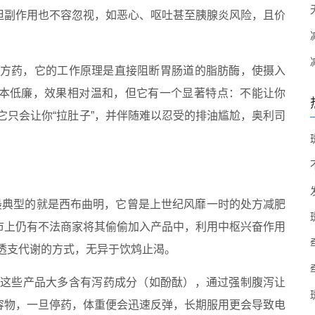
但副作用也不容忽视，如恶心、呕吐甚至胰腺炎风险，且价
处方药，它的工作原理是直接阻断胃肠道的脂肪酶，使摄入
本低廉，效果相对温和，但它有一个显著特点：不能让你
，它只会让你“拉肚子”，并伴随难以忍受的排油尴尬，奥利司
最典型的就是西布曲明，它曾是上世纪风靡一时的处方减肥
市上仍有不法商家将其偷偷加入产品中，利用中枢兴奋作用
种透支代谢的方式，无异于饮鸩止渴。
”，这些产品大多含有泻药成分（如酚酞），通过强制腹泻让
容物，一旦停药，体重便会迅速反弹，长期服用更会导致电