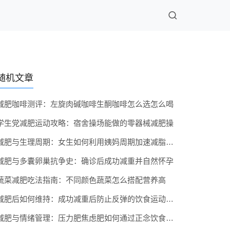
随机文章
减肥咖啡测评：左旋肉碱咖啡生酮咖啡怎么选怎么喝
学生党减肥运动攻略：宿舍操场能做的零器械减肥操
减肥与生理周期：女生如何利用姨妈周期加速减脂效率
减肥与多囊卵巢抗争史：确诊后成功减重并自然怀孕
蔬菜减肥吃法指南：不同颜色蔬菜怎么搭配营养高
减肥后如何维持：成功减重后防止反弹的饮食运动策略
减肥与情绪管理：压力肥焦虑肥如何通过正念饮食来改善