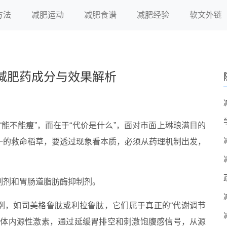
方法
减肥运动
减肥食谱
减肥经验
软文外链
减肥药成分与效果解析
“能不能瘦”，而在于“代价是什么”，面对市面上琳琅满目的
一的救命稻草，要透过现象看本质，必须从药理机制出发，
制剂和胃肠道脂肪酶抑制剂。
为例，如司美格鲁肽或利拉鲁肽，它们属于真正的“代谢调节
人体内源性激素，通过延缓胃排空和刺激饱腹感信号，从源