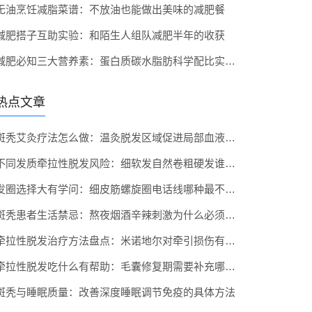
无油烹饪减脂菜谱：不放油也能做出美味的减肥餐
减肥搭子互助实验：和陌生人组队减肥半年的收获
减肥必知三大营养素：蛋白质碳水脂肪科学配比实战计算
热点文章
斑秃艾灸疗法怎么做：温灸脱发区域促进局部血液循环
不同发质牵拉性脱发风险：细软发自然卷粗硬发谁更容易秃
发圈选择大有学问：细皮筋螺旋圈电话线哪种最不伤头发
斑秃患者生活禁忌：熬夜烟酒辛辣刺激为什么必须避免
牵拉性脱发治疗方法盘点：米诺地尔对牵引损伤有效果吗
牵拉性脱发吃什么有帮助：毛囊修复期需要补充哪些营养
斑秃与睡眠质量：改善深度睡眠调节免疫的具体方法