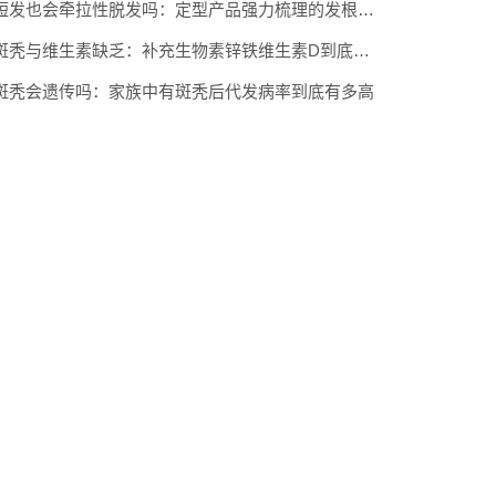
短发也会牵拉性脱发吗：定型产品强力梳理的发根损伤
斑秃与维生素缺乏：补充生物素锌铁维生素D到底有没有用
斑秃会遗传吗：家族中有斑秃后代发病率到底有多高