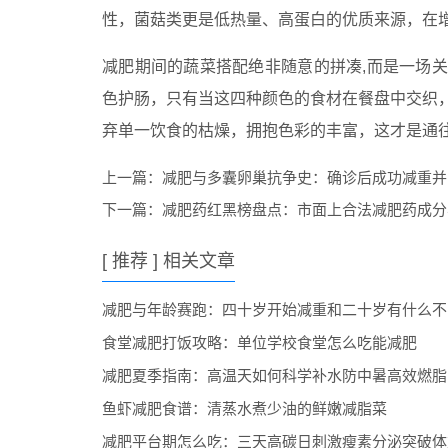
性，菌菇类更是低热量、高蛋白的优质来源，在
减肥期间的蔬菜搭配绝非随意的拼凑,而是一场
色护肠，只有当这四种颜色的食材在餐盘中交织
弃单一饮食的枯燥，拥抱色彩的丰富，这才是通
上一篇：
减肥与多囊卵巢抗争史：确诊后成功减重并
下一篇：
减肥药红黑榜盘点：市面上合法减肥药成分
[ 推荐 ] 相关文章
减肥与年龄赛跑：四十岁开始减重和二十岁有什么不
食堂减肥打饭攻略：单位学校食堂怎么吃能减肥
减肥夏季指南：高温天如何科学补水防中暑高效燃脂
鱼虾减肥食谱：清蒸水煮少油的鲜嫩减脂菜
减肥平台期怎么吃：三天高碳日刺激瘦素分泌突破体