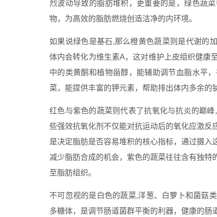
烈波动导致的脂肪堆积，更重要的是，绿色蔬菜
物，为高效的脂肪燃烧创造洁净的内环境。
如果说绿色是基石,那么橙黄色蔬菜则是代谢的加
体内会转化为维生素A，这对维护上皮组织健康
中的类黄酮和植物甾醇，能辅助调节血脂水平，
菜，能提供丰富的钾元素，帮助排出体内多余的
红色与紫色的蔬菜则代表了抗氧化与抗炎的巅峰
些强效抗氧化剂不仅能对抗运动后的氧化应激反
是决定脂肪是否容易堆积的核心指标，通过摄入
减少脂肪合成的机会，紫色的蔬菜往往含有独特
至脂肪组织。
不可忽视的是白色的蔬菜,洋葱、白萝卜和菌菇
多糖体，是调节肠道菌群平衡的利器，健康的肠