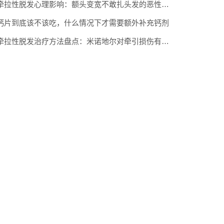
牵拉性脱发心理影响：额头变宽不敢扎头发的恶性循环
钙片到底该不该吃，什么情况下才需要额外补充钙剂
牵拉性脱发治疗方法盘点：米诺地尔对牵引损伤有效果吗