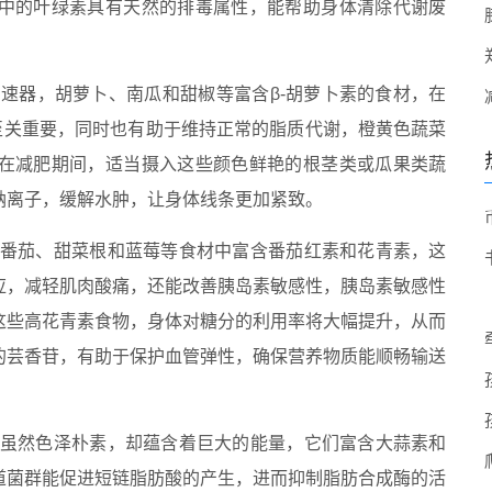
中的叶绿素具有天然的排毒属性，能帮助身体清除代谢废
速器，胡萝卜、南瓜和甜椒等富含β-胡萝卜素的食材，在
至关重要，同时也有助于维持正常的脂质代谢，橙黄色蔬菜
在减肥期间，适当摄入这些颜色鲜艳的根茎类或瓜果类蔬
钠离子，缓解水肿，让身体线条更加紧致。
,番茄、甜菜根和蓝莓等食材中富含番茄红素和花青素，这
应，减轻肌肉酸痛，还能改善胰岛素敏感性，胰岛素敏感性
这些高花青素食物，身体对糖分的利用率将大幅提升，从而
的芸香苷，有助于保护血管弹性，确保营养物质能顺畅输送
类虽然色泽朴素，却蕴含着巨大的能量，它们富含大蒜素和
道菌群能促进短链脂肪酸的产生，进而抑制脂肪合成酶的活