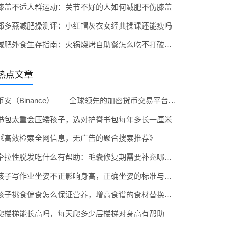
膝盖不适人群运动：关节不好的人如何减肥不伤膝盖
郑多燕减肥操测评：小红帽灰衣女经典操课还能瘦吗
减肥外食生存指南：火锅烧烤自助餐怎么吃不打破减脂计划
热点文章
币安（Binance）——全球领先的加密货币交易平台介绍及官方入口
书包太重会压矮孩子，选对护脊书包每年多长一厘米
《高效检索全网信息，无广告的聚合搜索推荐》
牵拉性脱发吃什么有帮助：毛囊修复期需要补充哪些营养
孩子写作业坐姿不正影响身高，正确坐姿的标准与矫正方法
孩子挑食偏食怎么保证营养，增高食谱的食材替换技巧
爬楼梯能长高吗，每天爬多少层楼梯对身高有帮助